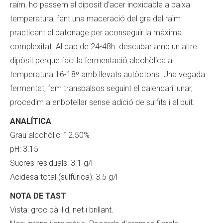
raïm, ho passem al diposit d’acer inoxidable a baixa
temperatura, fent una maceració del gra del raïm
practicant el batonage per aconseguir la màxima
complexitat. Al cap de 24-48h. descubar amb un altre
dipòsit perque faci la fermentació alcohòlica a
temperatura 16-18º amb llevats autòctons. Una vegada
fermentat, fem transbalsos seguint el calendari lunar,
procedim a enbotellar sense adició de sulfits i al buit.
ANALÍTICA
Grau alcohòlic: 12.50%
pH: 3.15
Sucres residuals: 3.1 g/l
Acidesa total (sulfúrica): 3.5 g/l
NOTA DE TAST
Vista: groc pàl·lid, net i brillant.