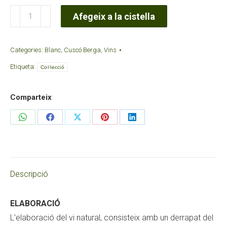
quantitat
Afegeix a la cistella
de
Vi
Categories:
Blanc
,
Cuscó Berga
,
Vins
Blanc
Etiqueta:
Natural
Col·lecció
Xarel·lo
Cova
Comparteix
Gran
Share
Share
Share
Share
Share
on
on
on
on
on
WhatsApp
Facebook
X
Pinterest
LinkedIn
Descripció
ELABORACIÓ
L’elaboració del vi natural, consisteix amb un derrapat del