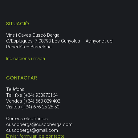
SITUACIÓ
Vins i Caves Cuscó Berga
C/Esplugues, 7 08793 Les Gunyoles – Avinyonet del
Penedés – Barcelona.
Indicacions i mapa
CONTACTAR
Telèfons:
Tel. fixe (+34) 938970164
Vendes (+34) 660 829 402
Visites (+34) 676 25 25 50
Correus electrònics:
cuscoberga@cuscoberga.com
cuscoberga@gmail.com
Enviar formulari de contacte