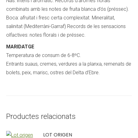
Nas: intens i aromàtic. Records d’aromes florals
combinats amb les notes de fruita blanca d’ós (préssec).
Boca: afruitat i fresc certa complexitat. Mineralitat,
salinitat (Mediterràni-Garraf) Records de les sensacions
olfactives: notes florals i de préssec.
MARIDATGE
Temperatura de consum de 6-8ºC.
Entrants suaus, cremes, verdures a la planxa, remenats de
bolets, peix, marisc, ostres del Delta d’Ebre.
Productes relacionats
LOT ORIGEN