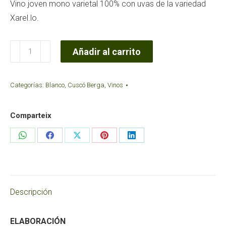
Vino joven mono varietal 100% con uvas de la variedad
Xarel.lo.
Vino
Añadir al carrito
Blanco
Natural
Categorías:
Blanco
,
Cuscó Berga
,
Vinos
Xarel·lo
Cova
Comparteix
Gran
cantidad
Share
Share
Share
Share
Share
on
on
on
on
on
WhatsApp
Facebook
X
Pinterest
LinkedIn
Descripción
ELABORACIÓN