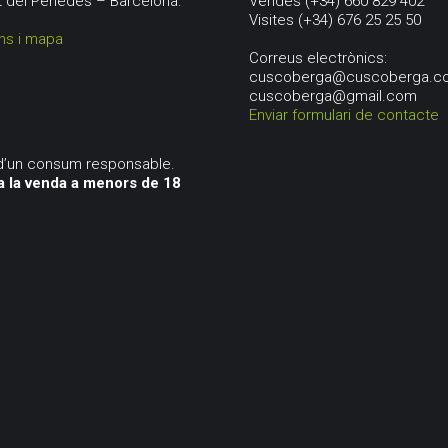
t del Penedés – Barcelona.
Vendes (+34) 660 829 402
Visites (+34) 676 25 25 50
ns i mapa
Correus electrònics:
cuscoberga@cuscoberga.c
cuscoberga@gmail.com
Enviar formulari de contacte
d’un consum responsable.
a la venda a menors de 18