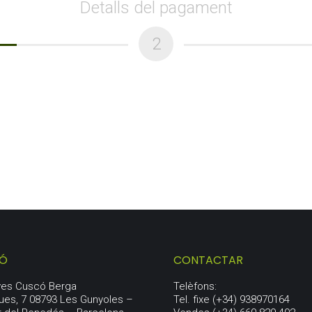
Detalls del pagament
2
IÓ
CONTACTAR
aves Cuscó Berga
Telèfons:
ues, 7 08793 Les Gunyoles –
Tel. fixe (+34) 938970164