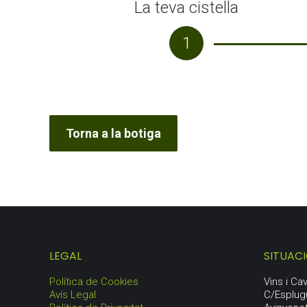
La teva cistella
1
Torna a la botiga
LEGAL
SITUAC
Política de Cookies
Vins i C
Avís Legal
C/Esplug