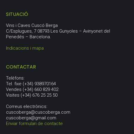
SITUACIÓ
Vins i Caves Cuscó Berga
C/Esplugues, 7 08793 Les Gunyoles – Avinyonet del
Penedés – Barcelona.
Indicacions i mapa
CONTACTAR
Telèfons:
Tel. fixe (+34) 938970164
Vendes (+34) 660 829 402
Visites (+34) 676 25 25 50
Correus electrònics:
cuscoberga@cuscoberga.com
cuscoberga@gmail.com
Enviar formulari de contacte