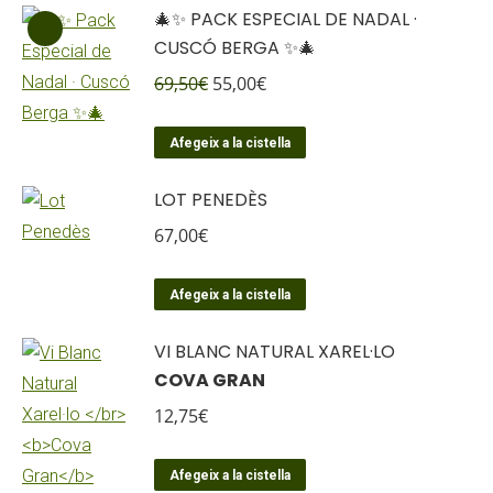
🎄✨ PACK ESPECIAL DE NADAL ·
CUSCÓ BERGA ✨🎄
El
El
69,50
€
55,00
€
preu
preu
original
actual
Afegeix a la cistella
era:
és:
LOT PENEDÈS
69,50€.
55,00€.
67,00
€
Afegeix a la cistella
VI BLANC NATURAL XAREL·LO
COVA GRAN
12,75
€
Afegeix a la cistella