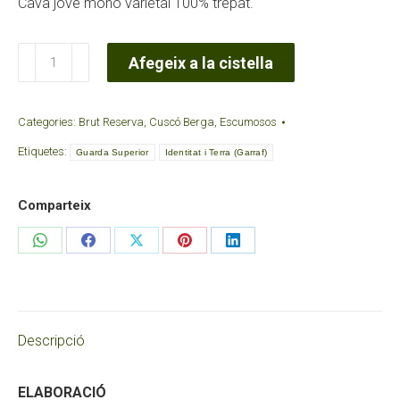
Cava jove mono varietal 100% trepat.
quantitat
Afegeix a la cistella
de
Cava
Categories:
Brut Reserva
,
Cuscó Berga
,
Escumosos
Brut
Etiquetes:
Rosat
Guarda Superior
Identitat i Terra (Garraf)
Tradició
Familiar
Comparteix
Ecològic
Share
Share
Share
Share
Share
Guarda
on
on
on
on
on
Superior
WhatsApp
Facebook
X
Pinterest
LinkedIn
Descripció
ELABORACIÓ