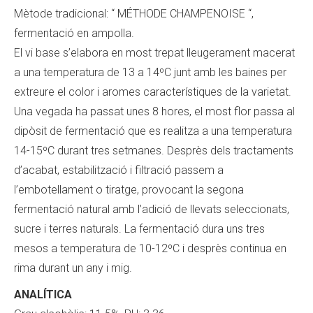
Mètode tradicional: “ MÉTHODE CHAMPENOISE “,
fermentació en ampolla.
El vi base s’elabora en most trepat lleugerament macerat
a una temperatura de 13 a 14ºC junt amb les baines per
extreure el color i aromes característiques de la varietat.
Una vegada ha passat unes 8 hores, el most flor passa al
dipòsit de fermentació que es realitza a una temperatura
14-15ºC durant tres setmanes. Desprès dels tractaments
d’acabat, estabilització i filtració passem a
l’embotellament o tiratge, provocant la segona
fermentació natural amb l’adició de llevats seleccionats,
sucre i terres naturals. La fermentació dura uns tres
mesos a temperatura de 10-12ºC i desprès continua en
rima durant un any i mig.
ANALÍTICA