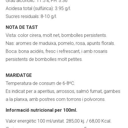
Grau alcohòlic: 11.5%, PH: 3.36
Acidesa total (sulfúrica): 3.95 g/l.
Sucres residuals: 8-10 g/l.
NOTA DE TAST
Vista: color cirera, molt net, bombolles persistents.
Nas: aromes de maduixa, pomelo, rosa, apunts florals.
Boca: bona acidés, fresc i refrescant, i amb rosaris
persistents de bombolles molt petites.
MARIDATGE
Temperatura de consum de 6-8ºC.
Es indicat per a aperitius, arrossos, salmó fumat, gambes
a la planxa, amb postres com torrons i polvorons.
Informació nutricional per 100ml.
Valor energètic 100 ml/unitat. 285,00 kj. / 68,00 Kcal.