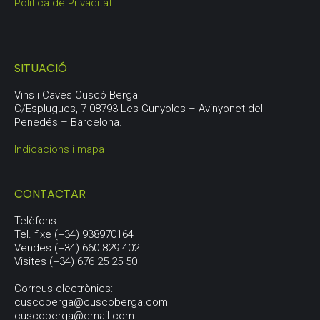
Política de Privacitat
SITUACIÓ
Vins i Caves Cuscó Berga
C/Esplugues, 7 08793 Les Gunyoles – Avinyonet del
Penedés – Barcelona.
Indicacions i mapa
CONTACTAR
Telèfons:
Tel. fixe (+34) 938970164
Vendes (+34) 660 829 402
Visites (+34) 676 25 25 50
Correus electrònics:
cuscoberga@cuscoberga.com
cuscoberga@gmail.com