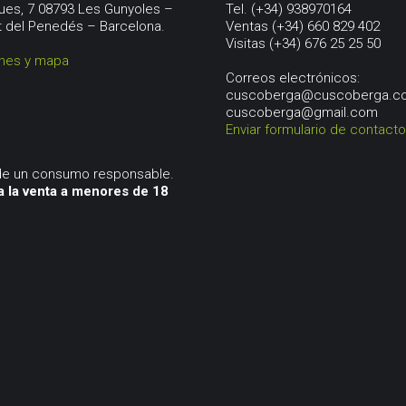
ues, 7 08793 Les Gunyoles –
Tel. (+34) 938970164
t del Penedés – Barcelona.
Ventas (+34) 660 829 402
Visitas (+34) 676 25 25 50
ones y mapa
Correos electrónicos:
cuscoberga@cuscoberga.c
cuscoberga@gmail.com
Enviar formulario de contacto
 de un consumo responsable.
a la venta a menores de 18