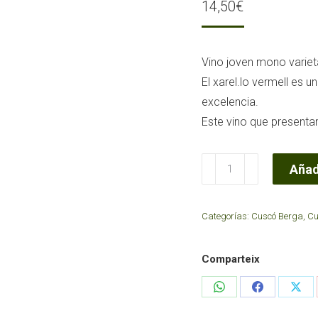
14,50
€
Vino joven mono varieta
El xarel.lo vermell es 
excelencia.
Este vino que presenta
Xarel·lo
Añadi
Vermell
Natural
Categorías:
Cuscó Berga
,
Cu
2021Cova
Gran
Comparteix
cantidad
Share
Share
Sha
on
on
on