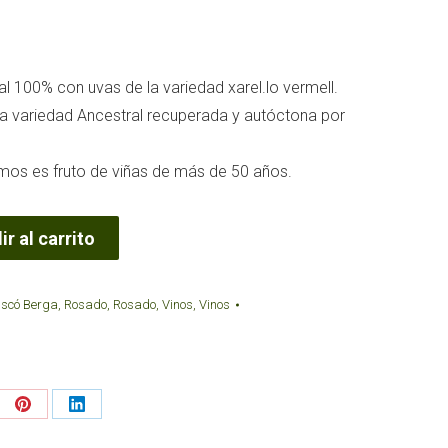
l 100% con uvas de la variedad xarel.lo vermell.
una variedad Ancestral recuperada y autóctona por
mos es fruto de viñas de más de 50 años.
r al carrito
scó Berga
,
Rosado
,
Rosado
,
Vinos
,
Vinos
re
Share
Share
on
on