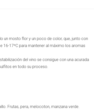
Pinterest
LinkedIn
o un mosto flor y un poco de color, que, junto con
a de 16-17ºC para mantener al máximo los aromas
tabilización del vino se consigue con una acurada
sulfitos en todo su proceso.
millo. Frutas, pera, melocoton, manzana verde.