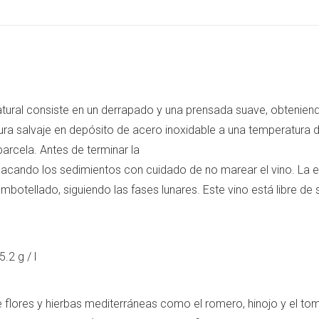
WhatsApp
Facebook
X
atural consiste en un derrapado y una prensada suave, obteniend
dura salvaje en depósito de acero inoxidable a una temperatur
arcela. Antes de terminar la
cando los sedimientos con cuidado de no marear el vino. La es
otellado, siguiendo las fases lunares. Este vino está libre de 
5.2 g / l
 de flores y hierbas mediterráneas como el romero, hinojo y el to