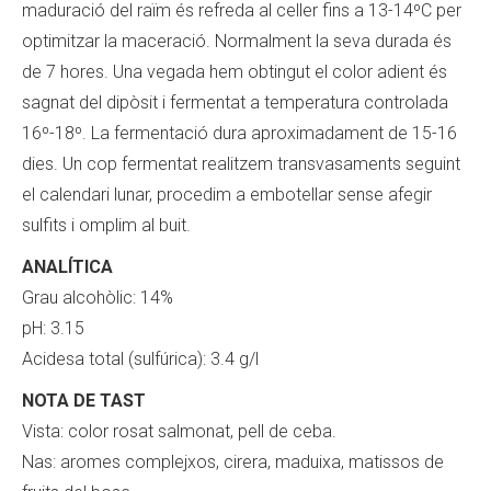
maduració del raïm és refreda al celler fins a 13-14ºC per
optimitzar la maceració. Normalment la seva durada és
de 7 hores. Una vegada hem obtingut el color adient és
sagnat del dipòsit i fermentat a temperatura controlada
16º-18º. La fermentació dura aproximadament de 15-16
dies. Un cop fermentat realitzem transvasaments seguint
el calendari lunar, procedim a embotellar sense afegir
sulfits i omplim al buit.
ANALÍTICA
Grau alcohòlic: 14%
pH: 3.15
Acidesa total (sulfúrica): 3.4 g/l
NOTA DE TAST
Vista: color rosat salmonat, pell de ceba.
Nas: aromes complejxos, cirera, maduixa, matissos de