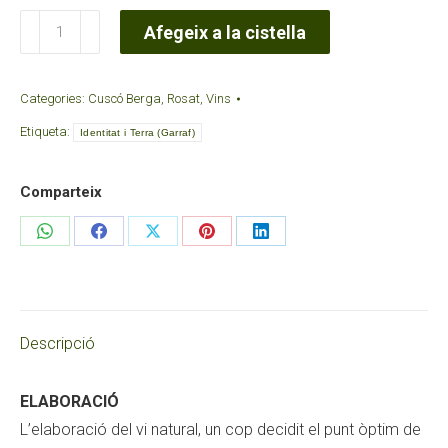
quantitat
Afegeix a la cistella
de
Vi
Categories:
Cuscó Berga
,
Rosat
,
Vins
Rosat
Etiqueta:
Natural
Identitat i Terra (Garraf)
Merlot
2024Cova
Comparteix
Gran
Share
Share
Share
Share
Share
on
on
on
on
on
WhatsApp
Facebook
X
Pinterest
LinkedIn
Descripció
ELABORACIÓ
L’elaboració del vi natural, un cop decidit el punt òptim de