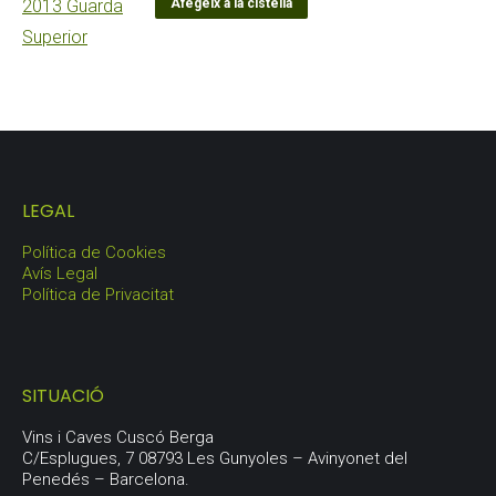
Afegeix a la cistella
LEGAL
Política de Cookies
Avís Legal
Política de Privacitat
SITUACIÓ
Vins i Caves Cuscó Berga
C/Esplugues, 7 08793 Les Gunyoles – Avinyonet del
Penedés – Barcelona.