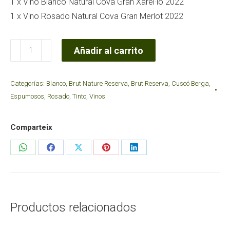
1 x Vino Blanco Natural Cova Gran Xarel·lo 2022
1 x Vino Rosado Natural Cova Gran Merlot 2022
Lote
Añadir al carrito
origen
cantidad
Categorías:
Blanco
,
Brut Nature Reserva
,
Brut Reserva
,
Cuscó Berga
,
Espumosos
,
Rosado
,
Tinto
,
Vinos
Comparteix
Share
Share
Share
Share
Share
on
on
on
on
on
WhatsApp
Facebook
X
Pinterest
LinkedIn
Productos relacionados