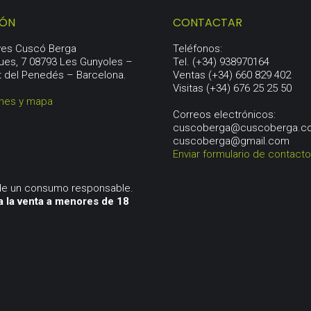
IÓN
CONTACTAR
aves Cuscó Berga
Teléfonos:
ues, 7 08793 Les Gunyoles –
Tel. (+34) 938970164
t del Penedés – Barcelona.
Ventas (+34) 660 829 402
Visitas (+34) 676 25 25 50
ones y mapa
Correos electrónicos:
cuscoberga@cuscoberga.c
cuscoberga@gmail.com
Enviar formulario de contacto
 de un consumo responsable.
a la venta a menores de 18