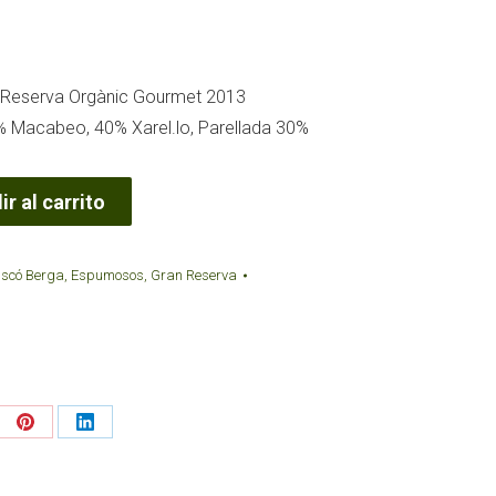
 Reserva Orgànic Gourmet 2013
% Macabeo, 40% Xarel.lo, Parellada 30%
r al carrito
scó Berga
,
Espumosos
,
Gran Reserva
re
Share
Share
on
on