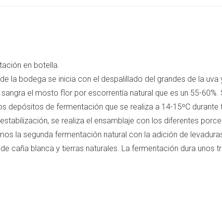
WhatsApp
Facebook
X
ación en botella.
 la bodega se inicia con el despalillado del grandes de la uva y
sangra el mosto flor por escorrentía natural que es un 55-60%. 
los depósitos de fermentación que se realiza a 14-15ºC durante
estabilización, se realiza el ensamblaje con los diferentes por
s la segunda fermentación natural con la adición de levadura
e caña blanca y tierras naturales. La fermentación dura unos 