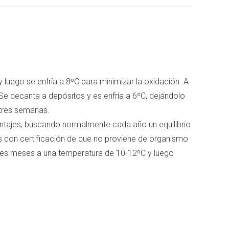
Pinterest
LinkedIn
 luego se enfría a 8ºC para minimizar la oxidación. A
Se decanta a depósitos y es enfría a 6ºC, dejándolo
 tres semanas.
centajes, buscando normalmente cada año un equilibrio
s con certificación de que no proviene de organismo
tres meses a una temperatura de 10-12ºC y luego