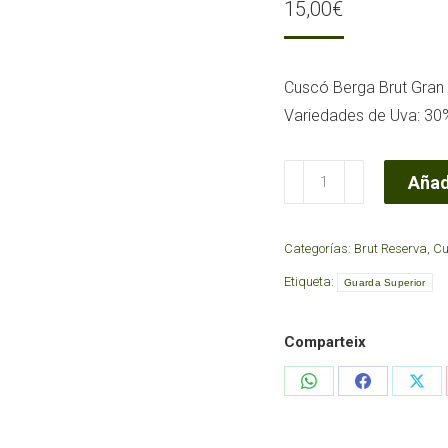
15,00
€
Cuscó Berga Brut Gran
Variedades de Uva: 30
Cava
Añadi
Brut
Gran
Categorías:
Brut Reserva
,
Cu
Reserva
Etiqueta:
Orgànic
Guarda Superior
Gourmet
2013
Comparteix
Guarda
Share
Share
Sha
Superior
on
on
on
cantidad