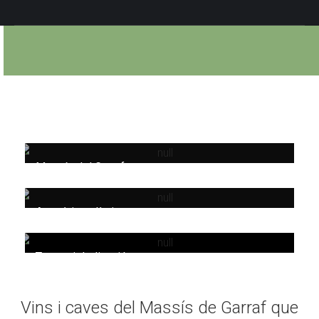
Massís del Garraf
Artesà i ecològic
Temps i dedicació
Vins i caves del Massís de Garraf que