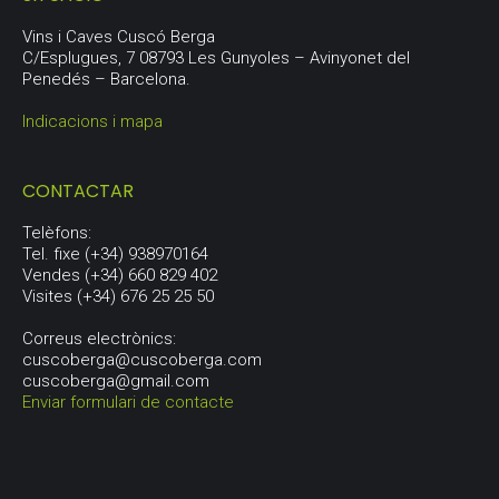
Vins i Caves Cuscó Berga
C/Esplugues, 7 08793 Les Gunyoles – Avinyonet del
Penedés – Barcelona.
Indicacions i mapa
CONTACTAR
Telèfons:
Tel. fixe (+34) 938970164
Vendes (+34) 660 829 402
Visites (+34) 676 25 25 50
Correus electrònics:
cuscoberga@cuscoberga.com
cuscoberga@gmail.com
Enviar formulari de contacte