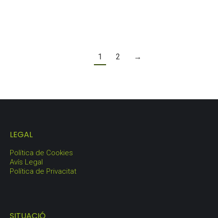
LOT GARRAF
103,25
€
1
2
→
LEGAL
Política de Cookies
Avís Legal
Política de Privacitat
SITUACIÓ