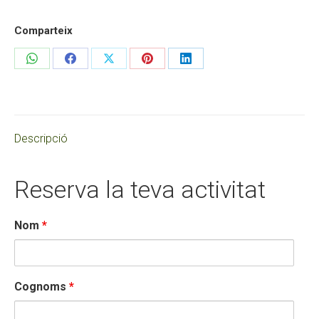
Comparteix
Share
Share
Share
Share
Share
on
on
on
on
on
WhatsApp
Facebook
X
Pinterest
LinkedIn
Descripció
Reserva la teva activitat
Nom
*
Cognoms
*