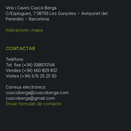
Vins i Caves Cuscó Berga
C/Esplugues, 7 08793 Les Gunyoles – Avinyonet del
Penedés – Barcelona.
Indicacions i mapa
CONTACTAR
Telèfons:
Tel. fixe (+34) 938970164
Vendes (+34) 660 829 402
Visites (+34) 676 25 25 50
Correus electrònics:
cuscoberga@cuscoberga.com
cuscoberga@gmail.com
Enviar formulari de contacte