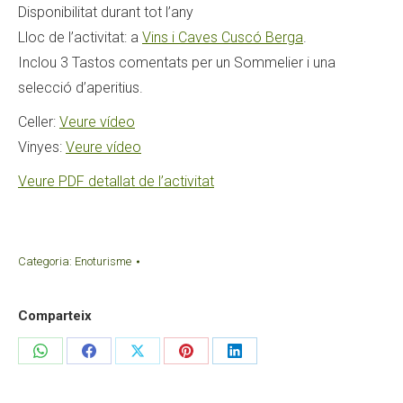
Disponibilitat durant tot l’any
Lloc de l’activitat: a
Vins i Caves Cuscó Berga
.
Inclou 3 Tastos comentats per un Sommelier i una
selecció d’aperitius.
Celler:
Veure vídeo
Vinyes:
Veure vídeo
Veure PDF detallat de l’activitat
Categoria:
Enoturisme
Comparteix
Share
Share
Share
Share
Share
on
on
on
on
on