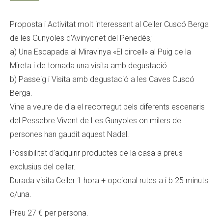
Proposta i Activitat molt interessant al Celler Cuscó Berga
de les Gunyoles d’Avinyonet del Penedès;
a) Una Escapada al Miravinya «El circell» al Puig de la
Mireta i de tornada una visita amb degustació.
b) Passeig i Visita amb degustació a les Caves Cuscó
Berga.
Vine a veure de dia el recorregut pels diferents escenaris
del Pessebre Vivent de Les Gunyoles on milers de
persones han gaudit aquest Nadal.
Possibilitat d’adquirir productes de la casa a preus
exclusius del celler.
Durada visita Celler 1 hora + opcional rutes a i b 25 minuts
c/una.
Preu 27 € per persona.