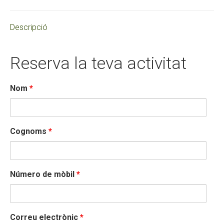
WhatsApp
Facebook
X
Pinterest
LinkedIn
Descripció
Reserva la teva activitat
Nom
*
Cognoms
*
Número de mòbil
*
Correu electrònic
*