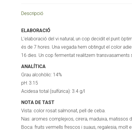
Descripció
ELABORACIÓ
L’elaboració del vi natural, un cop decidit el punt òp
és de 7 hores. Una vegada hem obtingut el color adie
16 dies. Un cop fermentat realitzem transvasaments seg
ANALÍTICA
Grau alcohòlic: 14%
pH: 3.15
Acidesa total (sulfúrica): 3.4 g/l
NOTA DE TAST
Vista: color rosat salmonat, pell de ceba.
Nas: aromes complejxos, cirera, maduixa, matissos de
Boca: fruits vermells frescos i suaus, regalesia, molt eq