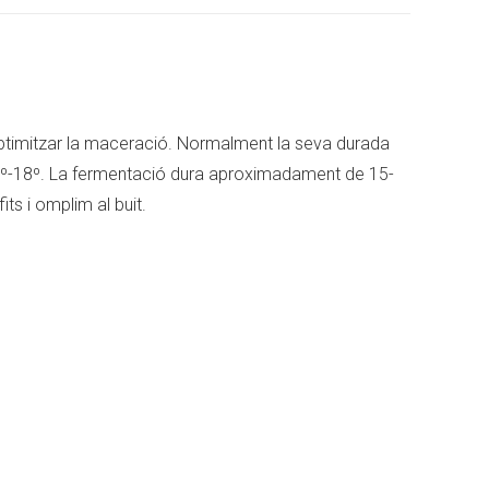
Pinterest
LinkedIn
r optimitzar la maceració. Normalment la seva durada
16º-18º. La fermentació dura aproximadament de 15-
ts i omplim al buit.