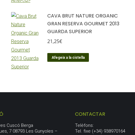
CAVA BRUT NATURE ORGANIC
GRAN RESERVA GOURMET 2013
GUARDA SUPERIOR
21,25
€
Afegeix a la cistella
IÓ
CONTACTAR
aves Cuscó Berga
Telèfons:
ues, 7 08793 Les Gunyoles –
Tel. fixe (+34) 938970164