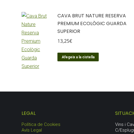
CAVA BRUT NATURE RESERVA
PREMIUM ECOLÒGIC GUARDA
SUPERIOR
13,25
€
Afegeix a la cistella
LEGAL
SITUAC
Política de Cookies
Vins i C
Avís Legal
C/Esplug