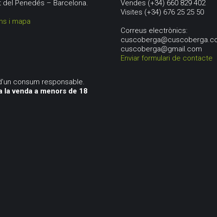
t del Penedés – Barcelona.
Vendes (+34) 660 829 402
Visites (+34) 676 25 25 50
ns i mapa
Correus electrònics:
cuscoberga@cuscoberga.c
cuscoberga@gmail.com
Enviar formulari de contacte
d’un consum responsable.
a la venda a menors de 18