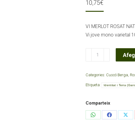
10,75
€
VI MERLOT ROSAT NA
Vi jove mono varietal 1
quantitat
Afege
de
Vi
Categories:
Cuscó Berga
,
Ro
Rosat
Etiqueta:
Natural
Identitat i Terra (Garr
Merlot
2024Cova
Comparteix
Gran
Share
Share
Sha
on
on
on