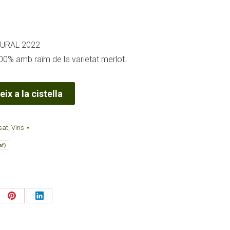
TURAL 2022
00% amb raïm de la varietat merlot.
ix a la cistella
sat
,
Vins
af)
re
Share
Share
on
on