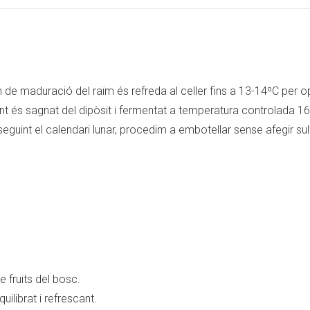
WhatsApp
Facebook
X
tim de maduració del raïm és refreda al celler fins a 13-14ºC pe
nt és sagnat del dipòsit i fermentat a temperatura controlada 
uint el calendari lunar, procedim a embotellar sense afegir sulfi
 fruits del bosc.
uilibrat i refrescant.