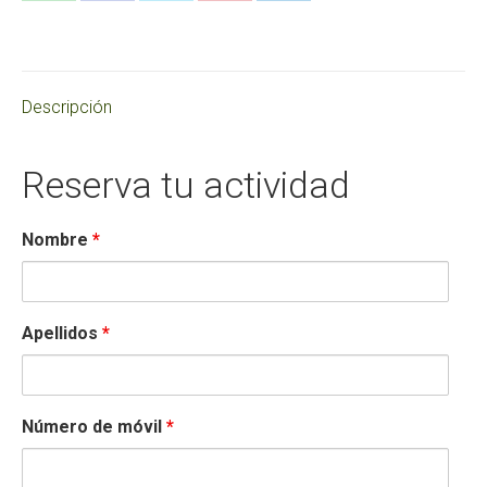
cantidad
on
on
on
on
on
WhatsApp
Facebook
X
Pinterest
LinkedIn
Descripción
Reserva tu actividad
Nombre
*
Apellidos
*
Número de móvil
*