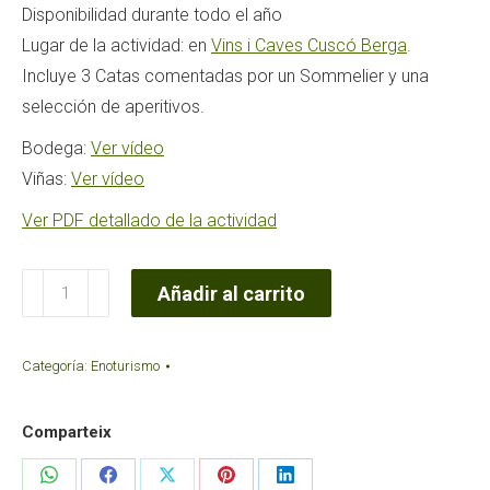
Disponibilidad durante todo el año
Lugar de la actividad: en
Vins i Caves Cuscó Berga
.
Incluye 3 Catas comentadas por un Sommelier y una
selección de aperitivos.
Bodega:
Ver vídeo
Viñas:
Ver vídeo
Ver PDF detallado de la actividad
Visita
Añadir al carrito
Premium
a
Categoría:
Enoturismo
la
bodega
Comparteix
Cuscó
Berga
Share
Share
Share
Share
Share