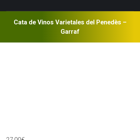
Cata de Vinos Varietales del Penedès –
Garraf
27,00
€