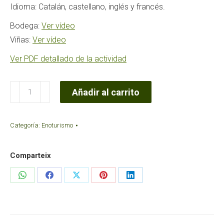
Idioma: Catalán, castellano, inglés y francés.
Bodega:
Ver vídeo
Viñas:
Ver vídeo
Ver PDF detallado de la actividad
Cata
Añadir al carrito
de
Vinos
Categoría:
Enoturismo
Varietales
del
Comparteix
Penedès
-
Share
Share
Share
Share
Share
Garraf
on
on
on
on
on
cantidad
WhatsApp
Facebook
X
Pinterest
LinkedIn