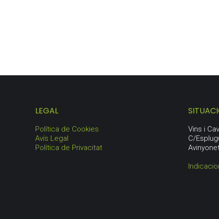
LEGAL
SITUAC
Política de Cookies
Vins i C
Avís Legal
C/Esplug
Política de Privacitat
Avinyone
Indicaci