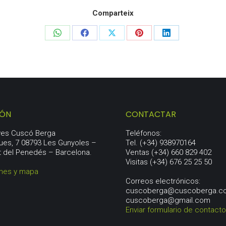
Comparteix
Share
Share
Share
Share
Share
on
on
on
on
on
WhatsApp
Facebook
X
Pinterest
LinkedIn
IÓN
CONTACTAR
aves Cuscó Berga
Teléfonos:
ues, 7 08793 Les Gunyoles –
Tel. (+34) 938970164
t del Penedés – Barcelona.
Ventas (+34) 660 829 402
Visitas (+34) 676 25 25 50
ones y mapa
Correos electrónicos:
cuscoberga@cuscoberga.c
cuscoberga@gmail.com
Enviar formulario de contacto