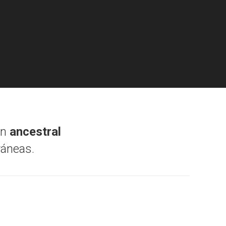
ón
ancestral
ráneas.