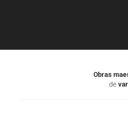
Obras mae
de
va