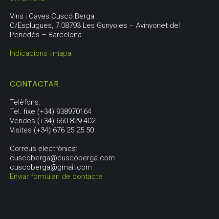
Vins i Caves Cuscó Berga
C/Esplugues, 7 08793 Les Gunyoles – Avinyonet del
Penedés – Barcelona.
Indicacions i mapa
CONTACTAR
Telèfons:
Tel. fixe (+34) 938970164
Vendes (+34) 660 829 402
Visites (+34) 676 25 25 50
Correus electrònics:
cuscoberga@cuscoberga.com
cuscoberga@gmail.com
Enviar formulari de contacte