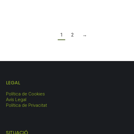
LOT GARRAF
103,25
€
1
2
→
LEGAL
Política de Cookies
Avís Legal
Política de Privacitat
SITUACIÓ