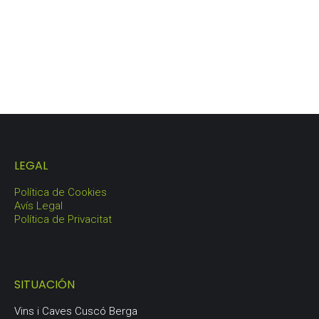
LOTE ORIGEN
80,50
€
LEGAL
Política de Cookies
Avís Legal
Política de Privacitat
SITUACIÓN
Vins i Caves Cuscó Berga