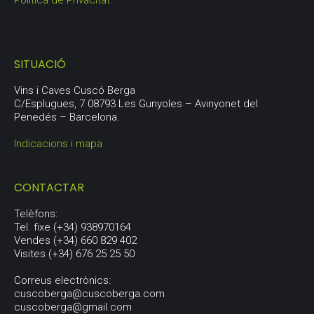
Política de Privacitat
SITUACIÓ
Vins i Caves Cuscó Berga
C/Esplugues, 7 08793 Les Gunyoles – Avinyonet del
Penedés – Barcelona.
Indicacions i mapa
CONTACTAR
Telèfons:
Tel. fixe (+34) 938970164
Vendes (+34) 660 829 402
Visites (+34) 676 25 25 50
Correus electrònics:
cuscoberga@cuscoberga.com
cuscoberga@gmail.com