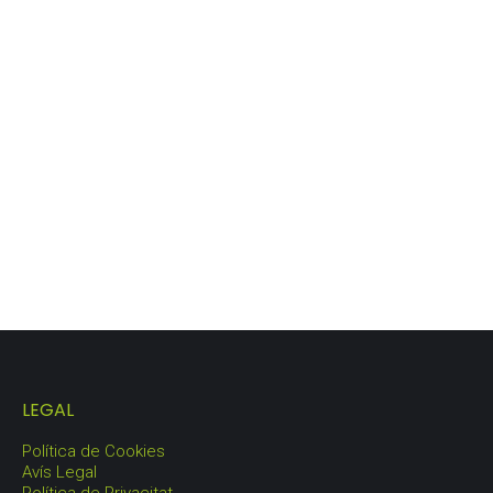
LOT PENEDÈS
67,00
€
LEGAL
Política de Cookies
Avís Legal