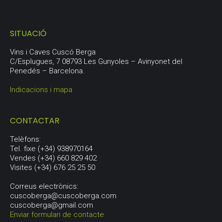
SITUACIÓ
Vins i Caves Cuscó Berga
C/Esplugues, 7 08793 Les Gunyoles – Avinyonet del
Penedés – Barcelona.
Indicacions i mapa
CONTACTAR
Telèfons:
Tel. fixe (+34) 938970164
Vendes (+34) 660 829 402
Visites (+34) 676 25 25 50
Correus electrònics:
cuscoberga@cuscoberga.com
cuscoberga@gmail.com
Enviar formulari de contacte