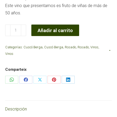
Este vino que presentamos es fruto de viñas de más de
50 años.
Xarel·lo
Añadir al carrito
Vermell
Natural
Categorías:
Cuscó Berga
,
Cuscó Berga
,
Rosado
,
Rosado
,
Vinos
,
2021Cova
Vinos
Gran
cantidad
Comparteix
Share
Share
Share
Share
Share
on
on
on
on
on
WhatsApp
Facebook
X
Pinterest
LinkedIn
Descripción