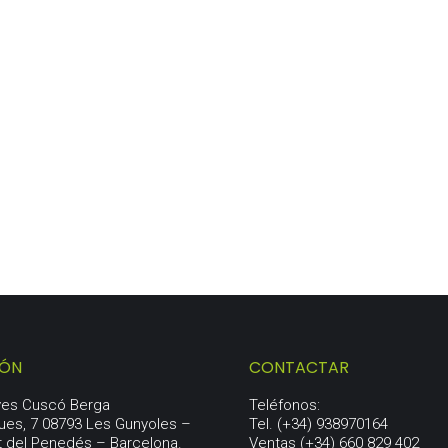
IÓN
CONTACTAR
aves Cuscó Berga
Teléfonos:
ues, 7 08793 Les Gunyoles –
Tel. (+34) 938970164
t del Penedés – Barcelona.
Ventas (+34) 660 829 402