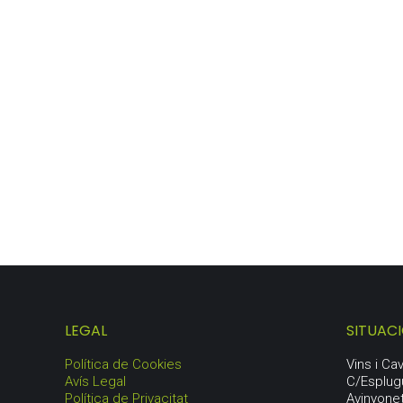
LOTE PENEDÈS
67,00
€
LEGAL
SITUAC
Política de Cookies
Vins i C
Avís Legal
C/Esplug
Política de Privacitat
Avinyone