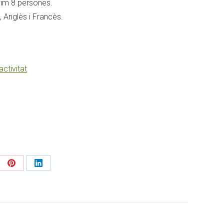
xim 8 persones.
, Anglès i Francès.
activitat
re
Share
Share
on
on
Pinterest
LinkedIn