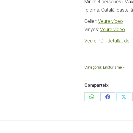
Mínim 4 persones i Mà
Idioma: Català, castellà
Celler:
Veure vídeo
Vinyes:
Veure vídeo
Veure PDF detallat de l’
Categoria:
Enoturisme
Comparteix
Share
Share
Sha
on
on
on
WhatsApp
Facebook
X