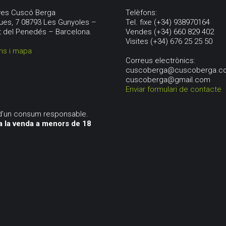
aves Cuscó Berga
Telèfons:
ues, 7 08793 Les Gunyoles –
Tel. fixe (+34) 938970164
t del Penedés – Barcelona.
Vendes (+34) 660 829 402
Visites (+34) 676 25 25 50
ns i mapa
Correus electrònics:
cuscoberga@cuscoberga.c
cuscoberga@gmail.com
Enviar formulari de contacte
d’un consum responsable.
a la venda a menors de 18