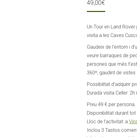
49,00
€
Un Tour en Land Rover p
visita a les Caves Cus
Gaudeix de l’entorn i d
veure barraques de pedr
persones que més t’est
360º, gaudint de vistes
Possibilitat d’adquirir 
Durada visita Celler: 2h 
Preu 49 € per persona.
Disponibilitat durant tot 
Lloc de l’activitat: a
Vin
Inclou 3 Tastos comenta