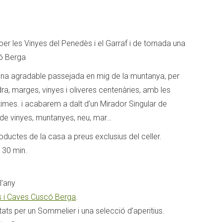
er les Vinyes del Penedès i el Garraf i de tornada una
có Berga
’una agradable passejada en mig de la muntanya, per
a, marges, vinyes i oliveres centenàries, amb les
imes. i acabarem a dalt d’un Mirador Singular de
 de vinyes, muntanyes, neu, mar…
productes de la casa a preus exclusius del celler.
i 30 min.
l’any
s i Caves Cuscó Berga
.
ts per un Sommelier i una selecció d’aperitius.